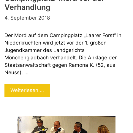
Verhandlung
4. September 2018
Der Mord auf dem Campingplatz „Laarer Forst“ in
Niederkrüchten wird jetzt vor der 1. großen
Jugendkammer des Landgerichts
Mönchengladbach verhandelt. Die Anklage der
Staatsanwaltschaft gegen Ramona K. (52, aus
Neuss), …
Campingplatz-
Weiterlesen …
Mord
vor
der
Verhandlung