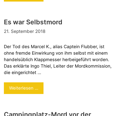
Luca
wird
neu
Es war Selbstmord
aufgerollt
21. September 2018
Der Tod des Marcel K., alias Captein Flubber, ist
ohne fremde Einwirkung von ihm selbst mit einem
handelsüblich Klappmesser herbeigeführt worden.
Das erklärte Ingo Thiel, Leiter der Mordkommission,
die eingerichtet …
Es
Weiterlesen …
war
Selbstmord
Campingplatz-Mord vor der