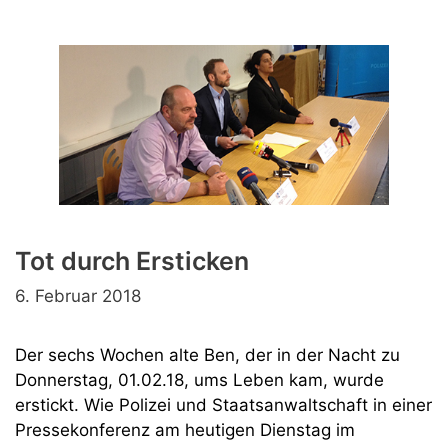
Julia
R.
–
niemand
half
ihr
Tot durch Ersticken
6. Februar 2018
Der sechs Wochen alte Ben, der in der Nacht zu
Donnerstag, 01.02.18, ums Leben kam, wurde
erstickt. Wie Polizei und Staatsanwaltschaft in einer
Pressekonferenz am heutigen Dienstag im