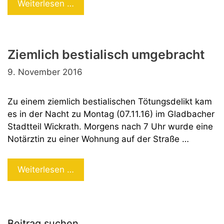
Vernachlässigter
Weiterlesen …
Junge
zu
Tode
Ziemlich bestialisch umgebracht
gequält
9. November 2016
Zu einem ziemlich bestialischen Tötungsdelikt kam
es in der Nacht zu Montag (07.11.16) im Gladbacher
Stadtteil Wickrath. Morgens nach 7 Uhr wurde eine
Notärztin zu einer Wohnung auf der Straße …
Ziemlich
Weiterlesen …
bestialisch
umgebracht
Beitrag suchen