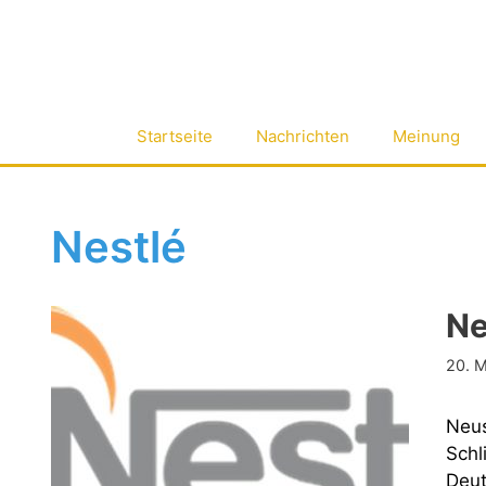
Zum
Inhalt
springen
Startseite
Nachrichten
Meinung
Nestlé
Ne
20. 
Neus
Schl
Deut