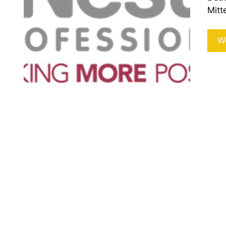
Mitt
W